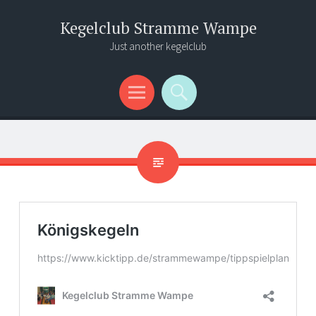
Kegelclub Stramme Wampe
Just another kegelclub
Menü
Suchen