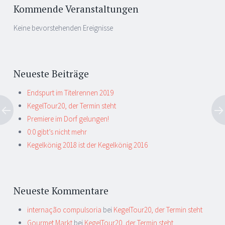
Artikel-
←
→
Navigation
Kommende Veranstaltungen
Keine bevorstehenden Ereignisse
Neueste Beiträge
Endspurt im Titelrennen 2019
KegelTour20, der Termin steht
Premiere im Dorf gelungen!
0:0 gibt’s nicht mehr
Kegelkönig 2018 ist der Kegelkönig 2016
Neueste Kommentare
internação compulsoria
bei
KegelTour20, der Termin steht
Gourmet Markt
bei
KegelTour20, der Termin steht