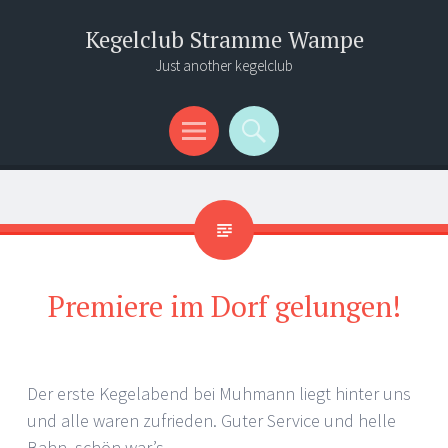
Kegelclub Stramme Wampe
Just another kegelclub
Menü
Suchen
Premiere im Dorf gelungen!
Der erste Kegelabend bei Muhmann liegt hinter uns
und alle waren zufrieden. Guter Service und helle
Bahn, schön war’s.