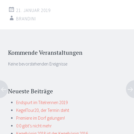
21. JANUAR 2019
BRANDINI
Artikel-
←
→
Navigation
Kommende Veranstaltungen
Keine bevorstehenden Ereignisse
Neueste Beiträge
Endspurt im Titelrennen 2019
KegelTour20, der Termin steht
Premiere im Dorf gelungen!
0:0 gibt’s nicht mehr
Kegelkönig 2018 ist der Kegelkönig 2016