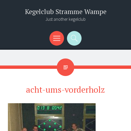
Kegelclub Stramme Wampe
Just another kegelclub
Menü
Suchen
acht-ums-vorderholz