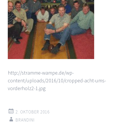
http://stramme-wampe.de/wp-
content/uploads/2016/10/cropped-acht-ums-
vorderholz2-1.jpg
2. OKTOBER 2016
BRANDINI